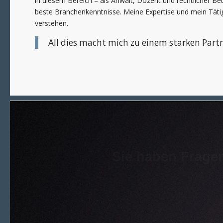
in diesem Bereich – als Anwalt, Dozent und rechtlicher Bet
beste Branchenkenntnisse. Meine Expertise und mein Tätigk
verstehen.
All dies macht mich zu einem starken Partne
Sie haben Frage
0 61 81 / 9 6