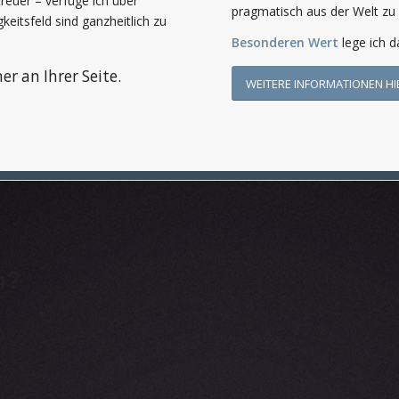
reuer – verfüge ich über
pragmatisch aus der Welt zu 
eitsfeld sind ganzheitlich zu
Besonderen Wert
lege ich d
r an Ihrer Seite.
WEITERE INFORMATIONEN HI
n?
9 78 47