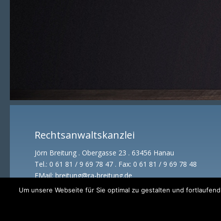
Rechtsanwaltskanzlei
Jörn Breitung . Obergasse 23 . 63456 Hanau
Tel.: 0 61 81 / 9 69 78 47 . Fax: 0 61 81 / 9 69 78 48
EMail:
breitung@ra-breitung.de
Um unsere Webseite für Sie optimal zu gestalten und fortlaufe